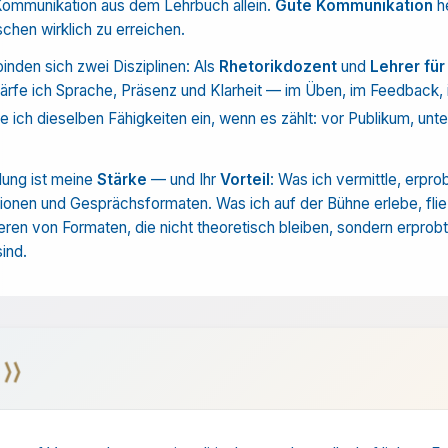
 Kommunikation aus dem Lehrbuch allein.
Gute Kommunikation
he
hen wirklich zu erreichen.
binden sich zwei Disziplinen: Als
Rhetorikdozent
und
Lehrer für
rfe ich Sprache, Präsenz und Klarheit — im Üben, im Feedback, 
 ich dieselben Fähigkeiten ein, wenn es zählt: vor Publikum, unter
dung ist meine
Stärke
— und Ihr
Vorteil
: Was ich vermittle, erpro
ionen und Gesprächs­formaten. Was ich auf der Bühne erlebe, flie
ieren von Formaten, die nicht theoretisch bleiben, sondern erprobt,
sind.
⟩⟩
r