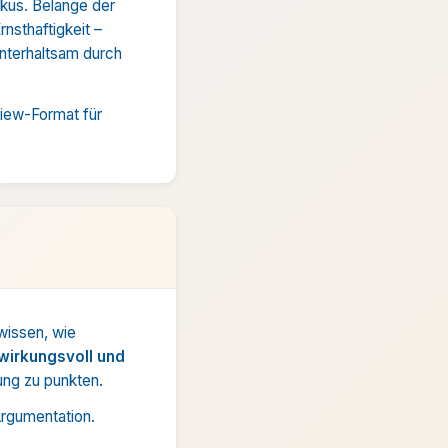
okus. Belange der
nsthaftigkeit –
unterhaltsam durch
view-Format für
wissen, wie
wirkungsvoll und
ung zu punkten.
Argumentation.