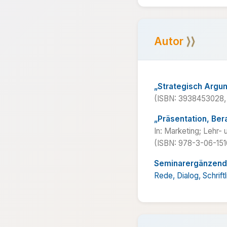
⟩⟩
Autor
„Strategisch Argu
(ISBN: 3938453028, 
„Präsentation, Ber
In: Marketing; Lehr-
(ISBN: 978-3-06-151
Seminar­ergänzend
Rede, Dialog, Schrif