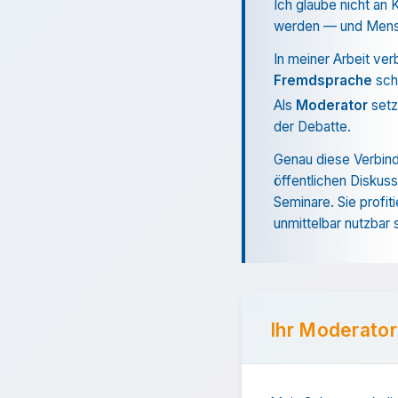
Ich glaube nicht an
werden — und Mensc
In meiner Arbeit ver
Fremdsprache
schä
Als
Moderator
setze
der Debatte.
Genau diese Verbin
öffentlichen Diskuss
Seminare. Sie profit
unmittelbar nutzbar 
Ihr Moderato